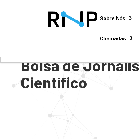
Utilizamos cookies para oferecer melhor experiência, 
Sobre Nós
Chamadas
#
CHAMADAS PÚBLICAS
Bolsa de Jornal
Científico