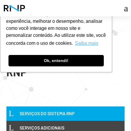
Utilizamos cookies para oferecer melhor
experiência, melhorar o desempenho, analisar
#
SERVIÇOS
como você interage em nosso site e
personalizar conteúdo. Ao utilizar este site, você
concorda com o uso de cookies.
Saiba mais
Serviços do Sistema
Ok, entendi!
RNP
L
SERVIÇOS DO SISTEMA RNP
L
SERVIÇOS ADICIONAIS