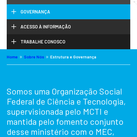
L
GOVERNANÇA
L
ACESSO À INFORMAÇÃO
L
TRABALHE CONOSCO
Home
Sobre Nós
Estrutura e Governança
9
9
Somos uma Organização Social
Federal de Ciência e Tecnologia,
supervisionada pelo MCTI e
mantida pelo fomento conjunto
desse ministério com o MEC,