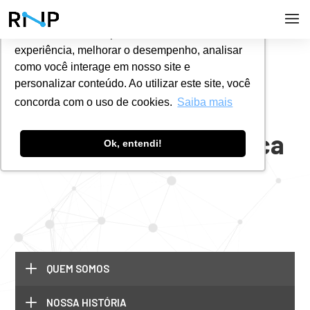
Utilizamos cookies para oferecer melhor
experiência, melhorar o desempenho, analisar
#
SOBRE NÓS
como você interage em nosso site e
personalizar conteúdo. Ao utilizar este site, você
concorda com o uso de cookies.
Saiba mais
Estrutura e Governança
Ok, entendi!
L
QUEM SOMOS
L
NOSSA HISTÓRIA