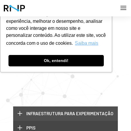
Utilizamos cookies para oferecer melhor
experiência, melhorar o desempenho, analisar
#
PESQUISA E DESENVOLVIMENTO
como você interage em nosso site e
personalizar conteúdo. Ao utilizar este site, você
concorda com o uso de cookies.
Saiba mais
Programa de Bolsas
Ok, entendi!
L
INFRAESTRUTURA PARA EXPERIMENTAÇÃO
L
PPIS