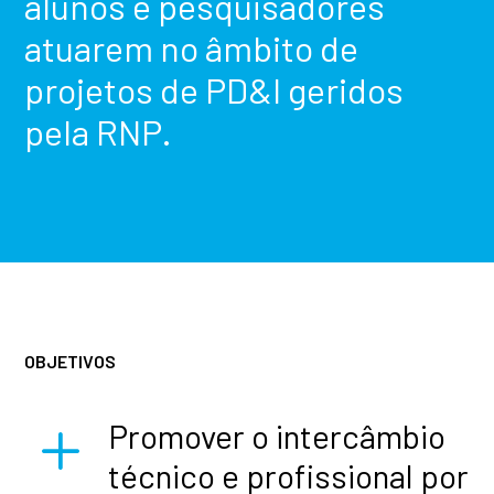
alunos e pesquisadores
atuarem no âmbito de
projetos de PD&I geridos
pela RNP.
OBJETIVOS
L
Promover o intercâmbio
técnico e profissional por