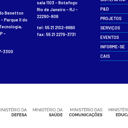
sala 1103 – Botafogo
P&D
Rio de Janeiro – RJ –
rdo Benetton
22290-906
PROJETOS
 – Parque II do
Tecnologia,
tel: 55 21 2102-9660
SERVIÇOS
P –
fax: 55 21 2279-3731
EVENTOS
INFORME-SE
87-3300
CAIS