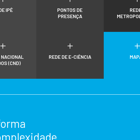
DE IPÊ
PONTOS DE
RED
PRESENÇA
METROPO
L
L
 NACIONAL
REDE DE E-CIÊNCIA
MAP
DOS (CND)
forma
complexidade