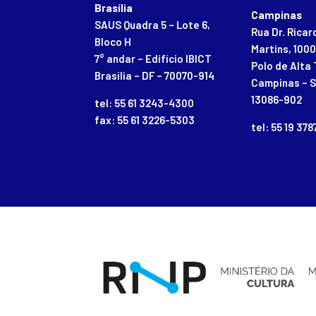
Brasília
Campinas
SAUS Quadra 5 – Lote 6,
Rua Dr. Rica
Bloco H
Martins, 1000
7° andar – Edifício IBICT
Polo de Alta 
Brasília – DF – 70070-914
Campinas – S
13086-902
tel: 55 61 3243-4300
fax: 55 61 3226-5303
tel: 55 19 37