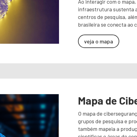
Ao interagir com o mapa
infraestrutura sustenta 
centros de pesquisa, al
brasileira se conecta ao c
veja o mapa
Mapa de Cib
O mapa de cibersegurança
grupos de pesquisa e pr
também mapeia a produç
científicas e áreas de co