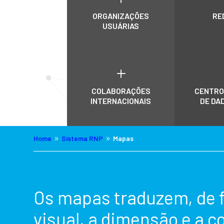
ORGANIZAÇÕES
RE
USUÁRIAS
L
COLABORAÇÕES
CENTRO
INTERNACIONAIS
DE DA
Home
Sistema RNP
Mapas
9
9
Os mapas traduzem, de 
visual, a dimensão e a 