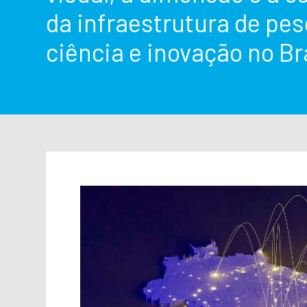
da infraestrutura de pes
ciência e inovação no Bra