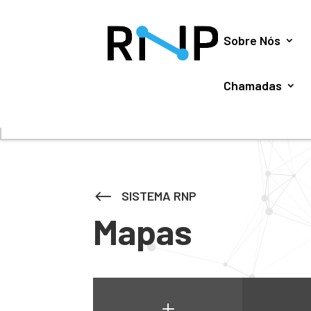
Utilizamos cookies para oferecer melhor experiência, 
Sobre Nós
Chamadas
#
SISTEMA RNP
Mapas
L