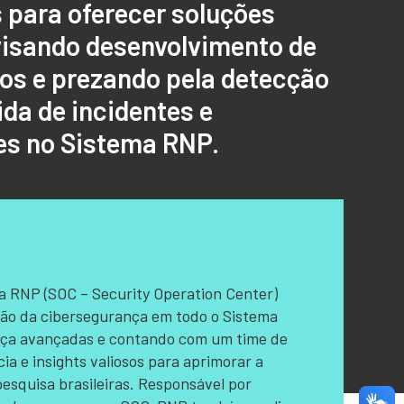
 para oferecer soluções
visando desenvolvimento de
os e prezando pela detecção
ida de incidentes e
es no Sistema RNP.
 RNP (SOC – Security Operation Center)
ão da cibersegurança em todo o Sistema
nça avançadas e contando com um time de
ia e insights valiosos para aprimorar a
pesquisa brasileiras. Responsável por