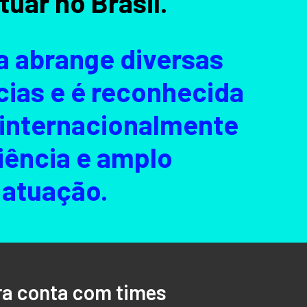
atuar no Brasil.
ea abrange diversas
ias e é reconhecida
 internacionalmente
iência e amplo
 atuação.
ra conta com times