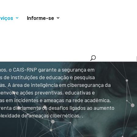
e e personalizar conteúdo. Ao utilizar este site, você
viços
Informe-se
nos, o CAIS-RNP garante a segurança em
s de instituições de educação e pesquisa
ras. A área de inteligência em cibersegurança da
envolve ações preventivas, educativas e
vas em incidentes e ameaças na rede acadêmica,
renta diariamente os desafios ligados ao aumento
lexidade de ameaças cibernéticas. .