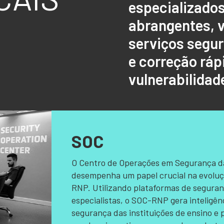
especializados
abrangentes, 
serviços segur
e correção ráp
vulnerabilidad
SOC
O Centro de Operações em Segurança da
desempenha um papel crucial na evoluç
RNP. Utilizando plataformas de segura
especialistas, o SOC-RNP gera inteligênc
segurança das instituições de ensino e 