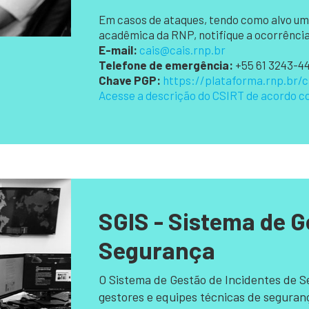
Em casos de ataques, tendo como alvo uma
acadêmica da RNP, notifique a ocorrênci
E-mail:
cais@cais.rnp.br
Telefone de emergência:
+55 61 3243-4
Chave PGP:
https://plataforma.rnp.br/c
Acesse a descrição do CSIRT de acordo 
SGIS - Sistema de G
Segurança
O Sistema de Gestão de Incidentes de 
gestores e equipes técnicas de seguranç