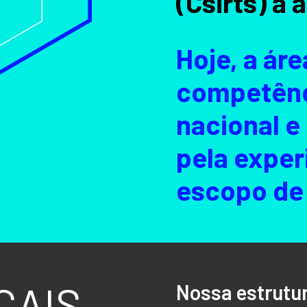
(Csirts) a 
Hoje, a ár
competênc
nacional e
pela exper
escopo de
CAIS
Nossa estrutu