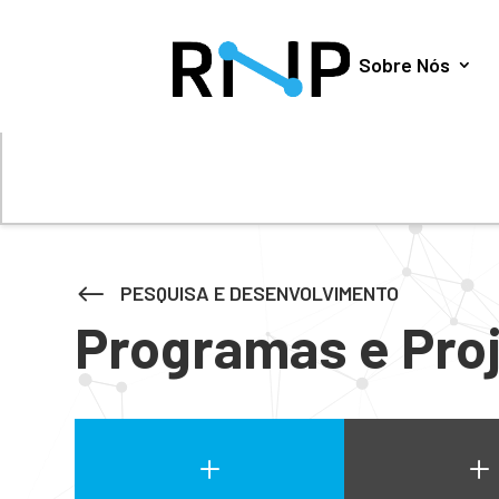
Utilizamos cookies para oferecer melhor experiência, 
Sobre Nós
#
PESQUISA E DESENVOLVIMENTO
Programas e Pro
L
L