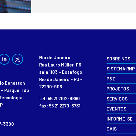
Rio de Janeiro
SOBRE NÓS
Rua Lauro Müller, 116
SISTEMA RNP
sala 1103 – Botafogo
P&D
Rio de Janeiro – RJ –
rdo Benetton
22290-906
PROJETOS
 – Parque II do
Tecnologia,
tel: 55 21 2102-9660
SERVIÇOS
P –
fax: 55 21 2279-3731
EVENTOS
INFORME-SE
87-3300
CAIS