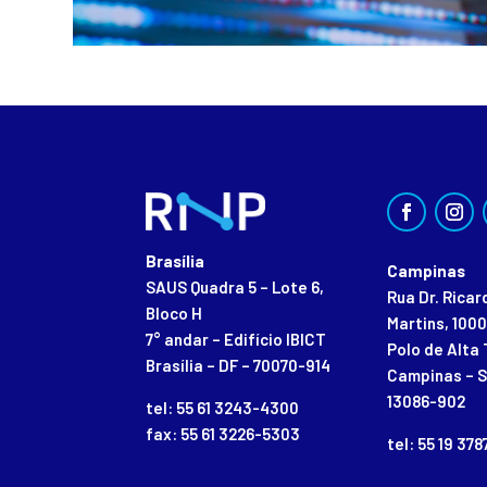
Brasília
Campinas
SAUS Quadra 5 – Lote 6,
Rua Dr. Rica
Bloco H
Martins, 1000
7° andar – Edifício IBICT
Polo de Alta 
Brasília – DF – 70070-914
Campinas – S
13086-902
tel: 55 61 3243-4300
fax: 55 61 3226-5303
tel: 55 19 37