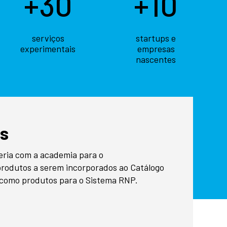
+30
+10
serviços
startups e
experimentais
empresas
nascentes
s
ria com a academia para o
produtos a serem incorporados ao Catálogo
s como produtos para o Sistema RNP.