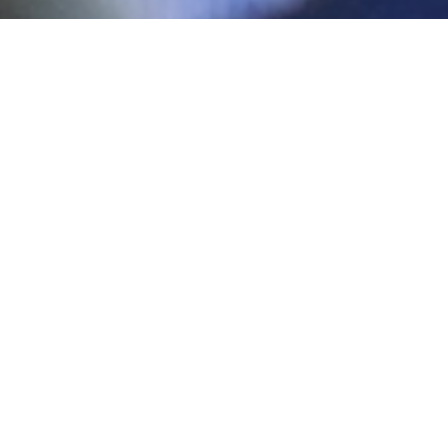
de Capacitação e Inovação da RNP (SCI), o bate-papo dos Po
 dos Pontos de Presença (PoPs).
PR), fez uma retrospectiva do trabalho. “O Grupo de Trabalho
ara os pontos. Um dos principais resultados foi o reconheci
ndicou que “a ideia é que os mesmos serviços disponíveis na 
o. Não é porque a instituição não fez adesão à
CAFe (Comunid
duroam
também está previsto e o mais recente é o
VoIP (fon
ossibilidade de ter ramal dentro do sistema da RNP”.
Espírito Santo (PoP-ES), Rômulo Furtado, falou sobre a autom
ctividade, que ele classificou como “fundamental”. “Temos o 
cidente, o sistema promove a abertura de um tíquete, que pre