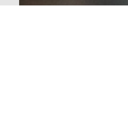
Tema tradicional dos Seminários 
resultados do projeto Excelência
Christian Lyra, PoP Paraná (PoP-
para pensar em um novo modelo p
integrante da RNP”, afirmou.
Como perspectivas futuras, Lyra i
independente da instituição-abrig
PoP não estará na federação. O
e
da instituição-abrigo. Isso dá a p
Na sequência, o analista do PoP 
tratamento de incidentes de cone
tíquete. Toda vez que temos um in