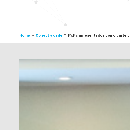
Home
Conectividade
PoPs apresentados como parte 
9
9