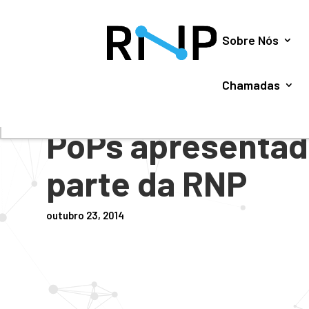
Utilizamos cookies para oferecer melhor experiência, 
Sobre Nós
Chamadas
#
NOTÍCIAS
PoPs apresenta
parte da RNP
outubro 23, 2014