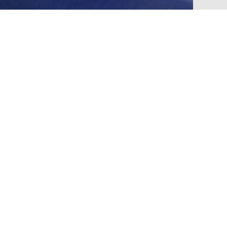
Ps teve como destaque os
 dos PoPs foi montado em 2013,
mento dos PoPs como parte
RNP estejam disponíveis no PoP
ade Acadêmica Federada)
que o
e@RNP)
, novamente independente
atização do processo de
sistema de alerta, mensagem e
cisa ser tratado. Uma vez tratado,