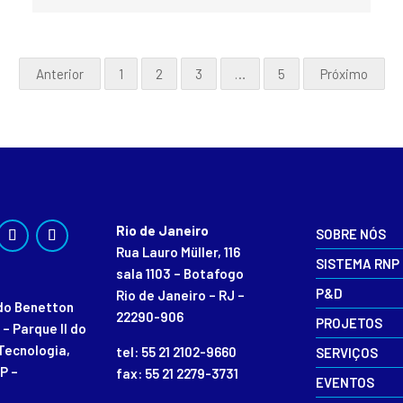
Anterior
1
2
3
…
5
Próximo
Rio de Janeiro
SOBRE NÓS
Rua Lauro Müller, 116
SISTEMA RNP
sala 1103 – Botafogo
P&D
Rio de Janeiro – RJ –
rdo Benetton
22290-906
PROJETOS
 – Parque II do
Tecnologia,
tel: 55 21 2102-9660
SERVIÇOS
P –
fax: 55 21 2279-3731
EVENTOS