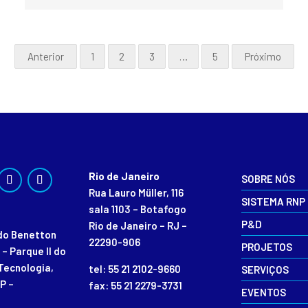
Anterior
1
2
3
…
5
Próximo
Rio de Janeiro
SOBRE NÓS
Rua Lauro Müller, 116
SISTEMA RNP
sala 1103 – Botafogo
P&D
Rio de Janeiro – RJ –
rdo Benetton
22290-906
PROJETOS
 – Parque II do
Tecnologia,
tel: 55 21 2102-9660
SERVIÇOS
P –
fax: 55 21 2279-3731
EVENTOS