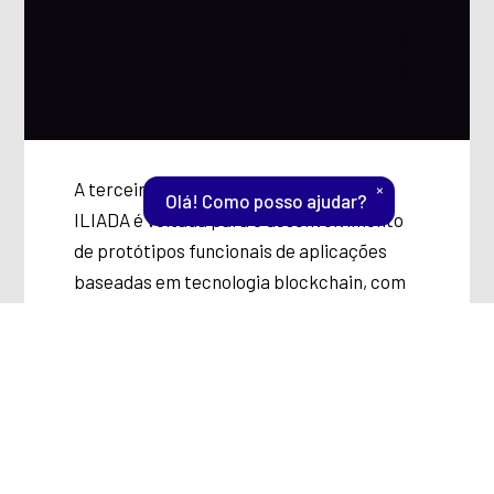
A terceira chamada pública do projeto
×
Olá! Como posso ajudar?
ILIADA é voltada para o desenvolvimento
de protótipos funcionais de aplicações
baseadas em tecnologia blockchain, com
testes preferencialmente realizados em
redes de experimentação (testbeds)
criadas pelo projeto e disponibilizadas
pela RNP.
O edital convida startups que atendam aos
requisitos estabelecidos no Projeto de Lei