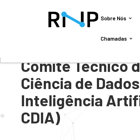
Utilizamos cookies para oferecer melhor experiência, 
Sobre Nós
Chamadas
#
CHAMADAS PÚBLICAS
Comitê Técnico 
Ciência de Dados
Inteligência Artif
CDIA)