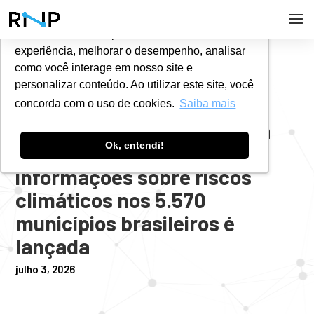
Utilizamos cookies para oferecer melhor
experiência, melhorar o desempenho, analisar
#
NOTÍCIAS
como você interage em nosso site e
personalizar conteúdo. Ao utilizar este site, você
concorda com o uso de cookies.
Saiba mais
Painel Cidades: ferramenta
Ok, entendi!
que amplia o acesso a
informações sobre riscos
climáticos nos 5.570
municípios brasileiros é
lançada
julho 3, 2026