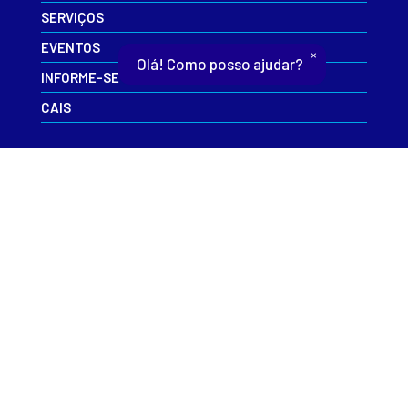
SERVIÇOS
EVENTOS
×
Olá! Como posso ajudar?
INFORME-SE
CAIS
CONTATO
ESR
RNP+
ACESSO À INFORMAÇÃO
POLÍTICA DE PRIVACIDADE
USO DA MARCA