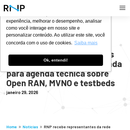
Utilizamos cookies para oferecer melhor
experiência, melhorar o desempenho, analisar
#
NOTÍCIAS
como você interage em nosso site e
personalizar conteúdo. Ao utilizar este site, você
concorda com o uso de cookies.
Saiba mais
RNP recebe representantes
Ok, entendi!
da rede acadêmica de Uganda
para agenda técnica sobre
Open RAN, MVNO e testbeds
janeiro 29, 2026
Home
Noticias
RNP recebe representantes da rede
9
9