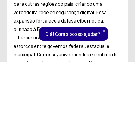
para outras regiões do país, criando uma
verdadeira rede de segurança digital. Essa
expansão fortalece a defesa cibernética,
alinhada à Estratégia Nacional de
×
Olá! Como posso ajudar?
Cibersegurança, e permite a integração de
esforços entre governos federal, estadual e
municipal. Com isso, universidades e centros de
pesquisa ganham proteção mais eficaz,
independentemente de estarem em grandes
cidades ou em regiões mais remotas do país.
Ter o SOC-RNP significa contar com uma
infraestrutura robusta e especializada, capaz de
antecipar ameaças e garantir que a ciência, a
educação e a inovação avancem com segurança.