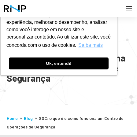
Utilizamos cookies para oferecer melhor
experiência, melhorar o desempenho, analisar
#
BLOG
como você interage em nosso site e
personalizar conteúdo. Ao utilizar este site, você
concorda com o uso de cookies.
Saiba mais
SOC: o que é e como funciona
Ok, entendi!
um Centro de Operações de
Segurança
Home
Blog
SOC: o que é e como funciona um Centro de
9
9
Operações de Segurança