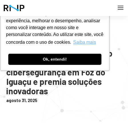
Utilizamos cookies para oferecer melhor
experiência, melhorar o desempenho, analisar
#
NOTÍCIAS
como você interage em nosso site e
personalizar conteúdo. Ao utilizar este site, você
concorda com o uso de cookies.
Saiba mais
3º Hackathon do Hackers do
Ok, entendi!
Bem reúne talentos da
cibersegurança em Foz do
Iguaçu e premia soluções
inovadoras
agosto 31, 2025