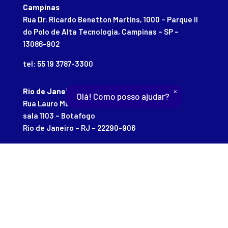
Campinas
Rua Dr. Ricardo Benetton Martins, 1000 – Parque II
do Polo de Alta Tecnologia, Campinas – SP –
13086-902
tel: 55 19 3787-3300
×
Rio de Janeiro
Olá! Como posso ajudar?
Rua Lauro Müller, 116
sala 1103 – Botafogo
Rio de Janeiro – RJ – 22290-906
tel: 55 21 2102-9660
fax: 55 21 2279-3731
SOBRE NÓS
SISTEMA RNP
P&D