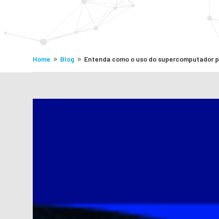
Home
Blog
Entenda como o uso do supercomputador po
9
9