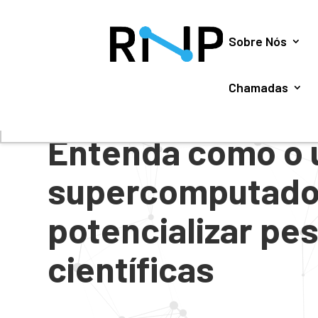
Utilizamos cookies para oferecer melhor experiência, 
Sobre Nós
Chamadas
#
BLOG
Entenda como o 
supercomputado
potencializar pe
científicas