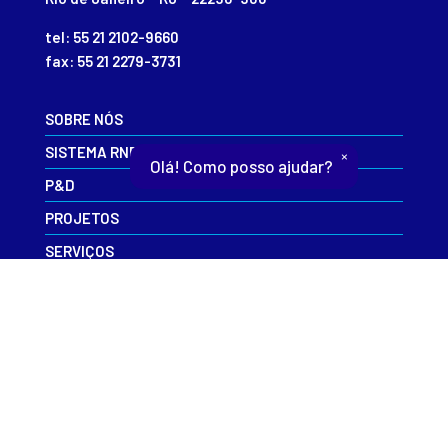
tel: 55 21 2102-9660
fax: 55 21 2279-3731
SOBRE NÓS
SISTEMA RNP
×
Olá! Como posso ajudar?
P&D
PROJETOS
SERVIÇOS
EVENTOS
INFORME-SE
CAIS
CONTATO
ESR