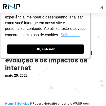
Utilizamos cookies para oferecer melhor
experiência, melhorar o desempenho, analisar
#
NOTÍCIAS
como você interage em nosso site e
personalizar conteúdo. Ao utilizar este site, você
concorda com o uso de cookies.
Saiba mais
Robert Metcalfe encerra o
Ok, entendi!
WRNP com reflexão sobre a
evolução e os impactos da
internet
maio 20, 2025
Home
Noticias
Robert Metcalfe encerra o WRNP com
9
9