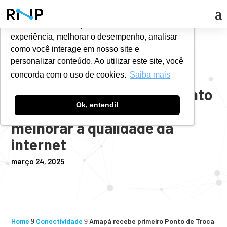
Utilizamos cookies para oferecer melhor
experiência, melhorar o desempenho, analisar
#
NOTÍCIAS
como você interage em nosso site e
personalizar conteúdo. Ao utilizar este site, você
concorda com o uso de cookies.
Saiba mais
Amapá recebe primeiro Ponto
Ok, entendi!
de Troca de Tráfego para
melhorar a qualidade da
internet
março 24, 2025
Home
Conectividade
Amapá recebe primeiro Ponto de Troca
9
9