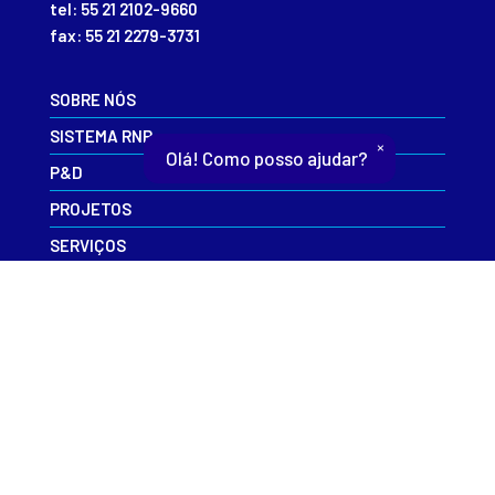
tel: 55 21 2102-9660
fax: 55 21 2279-3731
SOBRE NÓS
SISTEMA RNP
×
Olá! Como posso ajudar?
P&D
PROJETOS
SERVIÇOS
EVENTOS
INFORME-SE
CAIS
CONTATO
ESR