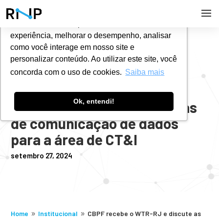
Utilizamos cookies para oferecer melhor
experiência, melhorar o desempenho, analisar
#
NOTÍCIAS
como você interage em nosso site e
personalizar conteúdo. Ao utilizar este site, você
concorda com o uso de cookies.
Saiba mais
CBPF recebe o WTR-RJ e
Ok, entendi!
discute as novas tecnologias
de comunicação de dados
para a área de CT&I
setembro 27, 2024
Home
Institucional
CBPF recebe o WTR-RJ e discute as
9
9