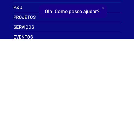
P&D
×
Olá! Como posso ajudar?
PROJETOS
SERVIÇOS
EVENTOS
INFORME-SE
CAIS
CONTATO
ESR
RNP+
ACESSO À INFORMAÇÃO
POLÍTICA DE PRIVACIDADE
USO DA MARCA