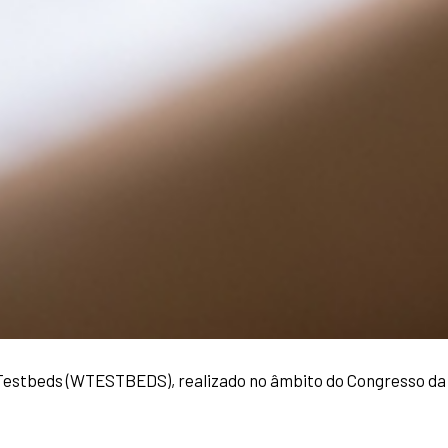
Testbeds (WTESTBEDS), realizado no âmbito do Congresso da 
 em 29/05, os artigos aceitos para apresentação durante o ev
 (PB).