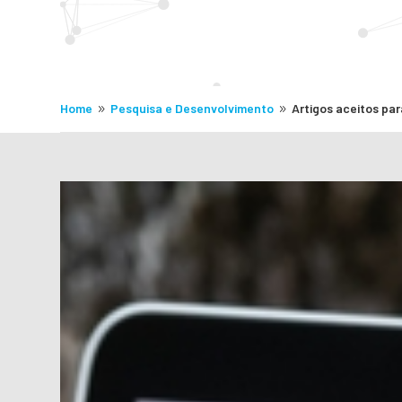
Home
Pesquisa e Desenvolvimento
Artigos aceitos p
9
9