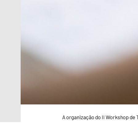
A organização do II Workshop de 
Computação (CSBC 2023), divulgou,
9 e 10 de agosto, em João Pessoa