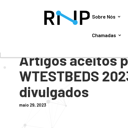
Utilizamos cookies para oferecer melhor experiência, 
Sobre Nós
Chamadas
#
NOTÍCIAS
Artigos aceitos p
WTESTBEDS 202
divulgados
maio 29, 2023