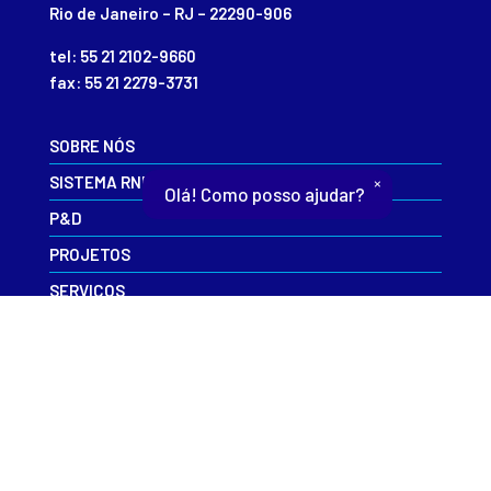
Rio de Janeiro – RJ – 22290-906
tel: 55 21 2102-9660
fax: 55 21 2279-3731
SOBRE NÓS
SISTEMA RNP
×
Olá! Como posso ajudar?
P&D
PROJETOS
SERVIÇOS
EVENTOS
INFORME-SE
CAIS
CONTATO