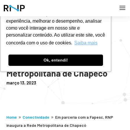
Utilizamos cookies para oferecer melhor
experiência, melhorar o desempenho, analisar
#
NOTÍCIAS
como você interage em nosso site e
personalizar conteúdo. Ao utilizar este site, você
concorda com o uso de cookies.
Saiba mais
Em parceria com a Fapesc,
Ok, entendi!
RNP inaugura a Rede
Metropolitana de Chapecó
março 13, 2023
Home
Conectividade
Em parceria com a Fapesc, RNP
9
9
inaugura a Rede Metropolitana de Chapecó