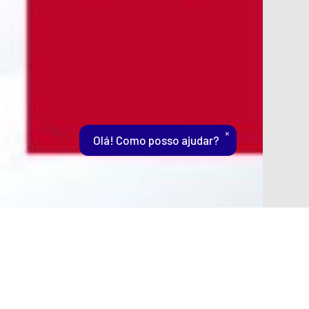
×
Olá! Como posso ajudar?
d em colaboração com o David
 estudo a professores e