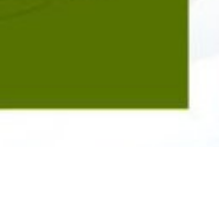
nal (IAP)
, uma iniciativa da Universidade Autônoma de Madri
dade de Harvard, lançou uma chamada para oferecer bolsas de