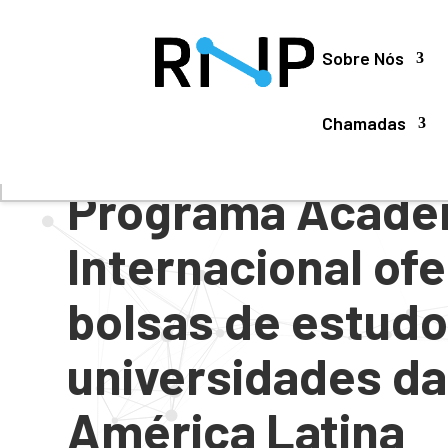
Utilizamos cookies para oferecer melhor experiência, 
Sobre Nós
Chamadas
#
NOTÍCIAS
Programa Acadê
Internacional of
bolsas de estudo
universidades da
América Latina