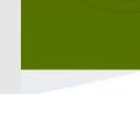
O
Programa Acadêmico Internacio
Rockeffeller Center, da Universi