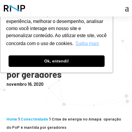
Utilizamos cookies para oferecer melhor
experiência, melhorar o desempenho, analisar
#
NOTÍCIAS
como você interage em nosso site e
personalizar conteúdo. Ao utilizar este site, você
concorda com o uso de cookies.
Saiba mais
Crise de energia no Amapá:
Ok, entendi!
operação do PoP é mantida
por geradores
novembro 16, 2020
Home
Conectividade
Crise de energia no Amapá: operação
9
9
do PoP é mantida por geradores