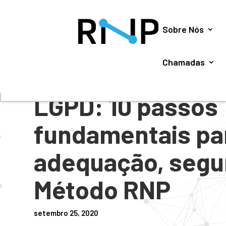
Utilizamos cookies para oferecer melhor experiência, 
Sobre Nós
Chamadas
#
NOTÍCIAS
LGPD: 10 passos
fundamentais pa
adequação, segu
Método RNP
setembro 25, 2020