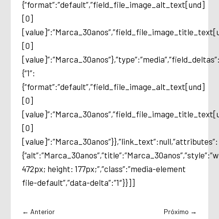
{“format”:”default”,”field_file_image_alt_text[und]
[0]
[value]”:”Marca_30anos”,”field_file_image_title_text[
[0]
[value]”:”Marca_30anos”},”type”:”media”,”field_deltas”
{“1”:
{“format”:”default”,”field_file_image_alt_text[und]
[0]
[value]”:”Marca_30anos”,”field_file_image_title_text[
[0]
[value]”:”Marca_30anos”}},”link_text”:null,”attributes”:
{“alt”:”Marca_30anos”,”title”:”Marca_30anos”,”style”:”w
472px; height: 177px;”,”class”:”media-element
file-default”,”data-delta”:”1″}}]]
←
Anterior
Próximo
→