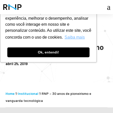
Utilizamos cookies para oferecer melhor
experiência, melhorar o desempenho, analisar
#
NOTÍCIAS
como você interage em nosso site e
personalizar conteúdo. Ao utilizar este site, você
concorda com o uso de cookies.
Saiba mais
RNP – 30 anos de pioneirismo
Ok, entendi!
e vanguarda tecnológica
abril 25, 2019
Home
Institucional
RNP – 30 anos de pioneirismo e
9
9
vanguarda tecnológica