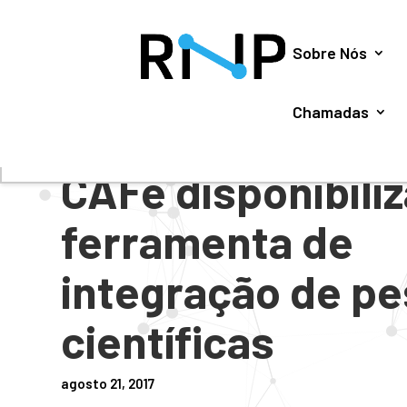
Utilizamos cookies para oferecer melhor experiência, 
Sobre Nós
Chamadas
#
NOTÍCIAS
CAFe disponibili
ferramenta de
integração de p
científicas
agosto 21, 2017