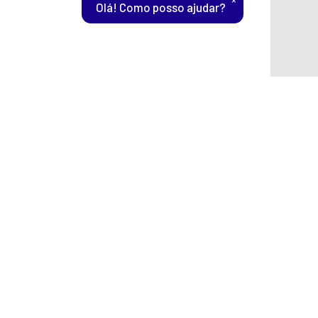
Olá! Como posso ajudar?
de um único login e senha. Com
de ter acesso aos serviços da sua
ço a integrar a CAFe é o ID Aberto
lquer outro, oferecendo uma
 produções científicas de forma
ue tenham interesse em financiar