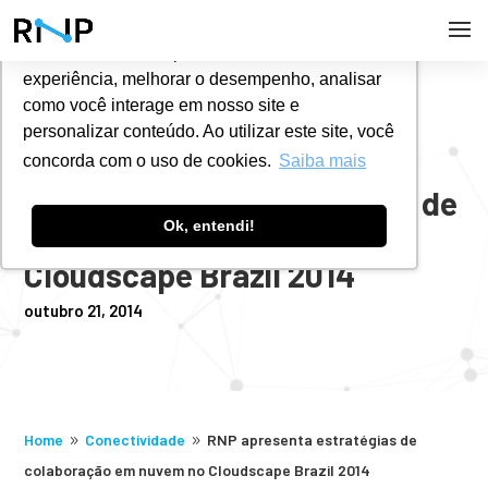
Utilizamos cookies para oferecer melhor
experiência, melhorar o desempenho, analisar
#
NOTÍCIAS
como você interage em nosso site e
personalizar conteúdo. Ao utilizar este site, você
concorda com o uso de cookies.
Saiba mais
RNP apresenta estratégias de
Ok, entendi!
colaboração em nuvem no
Cloudscape Brazil 2014
outubro 21, 2014
Home
Conectividade
RNP apresenta estratégias de
9
9
colaboração em nuvem no Cloudscape Brazil 2014